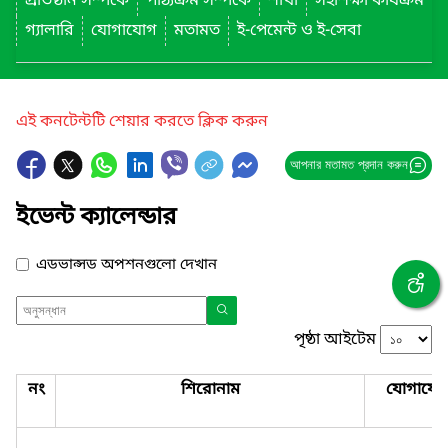
প্রতিষ্ঠান সম্পর্কে
পাঠ্যক্রম সম্পর্কে
শাখা
সহশিক্ষা কার্যক্রম
গ্যালারি
যোগাযোগ
মতামত
ই-পেমেন্ট ও ই-সেবা
এই কনটেন্টটি শেয়ার করতে ক্লিক করুন
আপনার মতামত প্রদান করুন
ইভেন্ট ক্যালেন্ডার
এডভান্সড অপশনগুলো দেখান
পৃষ্ঠা আইটেম
নং
শিরোনাম
যোগাযো