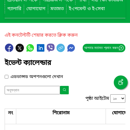
প্রতিষ্ঠান সম্পর্কে
পাঠ্যক্রম সম্পর্কে
শাখা
সহশিক্ষা কার্যক্রম
গ্যালারি
যোগাযোগ
মতামত
ই-পেমেন্ট ও ই-সেবা
এই কনটেন্টটি শেয়ার করতে ক্লিক করুন
আপনার মতামত প্রদান করুন
ইভেন্ট ক্যালেন্ডার
এডভান্সড অপশনগুলো দেখান
পৃষ্ঠা আইটেম
নং
শিরোনাম
যোগাযো