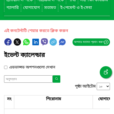
প্রতিষ্ঠান সম্পর্কে
পাঠ্যক্রম সম্পর্কে
শাখা
সহশিক্ষা কার্যক্রম
গ্যালারি
যোগাযোগ
মতামত
ই-পেমেন্ট ও ই-সেবা
এই কনটেন্টটি শেয়ার করতে ক্লিক করুন
আপনার মতামত প্রদান করুন
ইভেন্ট ক্যালেন্ডার
এডভান্সড অপশনগুলো দেখান
পৃষ্ঠা আইটেম
নং
শিরোনাম
যোগাযো