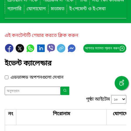
প্রতিষ্ঠান সম্পর্কে
পাঠ্যক্রম সম্পর্কে
শাখা
সহশিক্ষা কার্যক্রম
গ্যালারি
যোগাযোগ
মতামত
ই-পেমেন্ট ও ই-সেবা
এই কনটেন্টটি শেয়ার করতে ক্লিক করুন
আপনার মতামত প্রদান করুন
ইভেন্ট ক্যালেন্ডার
এডভান্সড অপশনগুলো দেখান
পৃষ্ঠা আইটেম
নং
শিরোনাম
যোগাযো