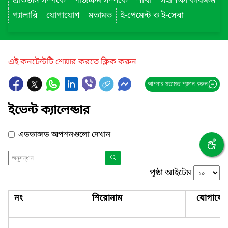
প্রতিষ্ঠান সম্পর্কে
পাঠ্যক্রম সম্পর্কে
শাখা
সহশিক্ষা কার্যক্রম
গ্যালারি
যোগাযোগ
মতামত
ই-পেমেন্ট ও ই-সেবা
এই কনটেন্টটি শেয়ার করতে ক্লিক করুন
আপনার মতামত প্রদান করুন
ইভেন্ট ক্যালেন্ডার
এডভান্সড অপশনগুলো দেখান
পৃষ্ঠা আইটেম
নং
শিরোনাম
যোগাযো