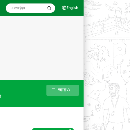
English
আরও
া