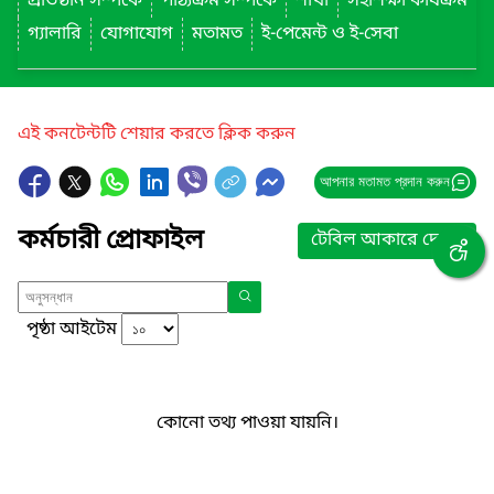
প্রতিষ্ঠান সম্পর্কে
পাঠ্যক্রম সম্পর্কে
শাখা
সহশিক্ষা কার্যক্রম
গ্যালারি
যোগাযোগ
মতামত
ই-পেমেন্ট ও ই-সেবা
এই কনটেন্টটি শেয়ার করতে ক্লিক করুন
আপনার মতামত প্রদান করুন
কর্মচারী প্রোফাইল
টেবিল আকারে দেখুন
পৃষ্ঠা আইটেম
কোনো তথ্য পাওয়া যায়নি।