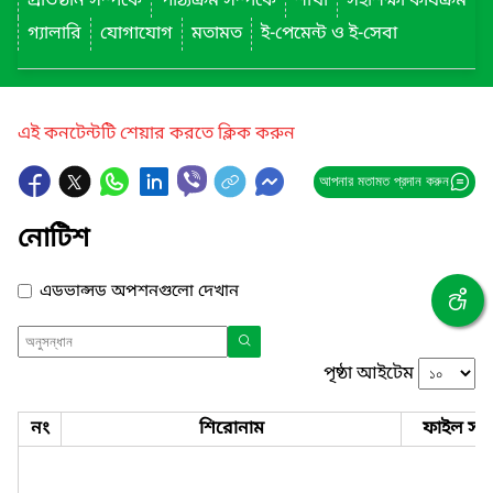
প্রতিষ্ঠান সম্পর্কে
পাঠ্যক্রম সম্পর্কে
শাখা
সহশিক্ষা কার্যক্রম
গ্যালারি
যোগাযোগ
মতামত
ই-পেমেন্ট ও ই-সেবা
এই কনটেন্টটি শেয়ার করতে ক্লিক করুন
আপনার মতামত প্রদান করুন
নোটিশ
এডভান্সড অপশনগুলো দেখান
পৃষ্ঠা আইটেম
নং
শিরোনাম
ফাইল সমূ